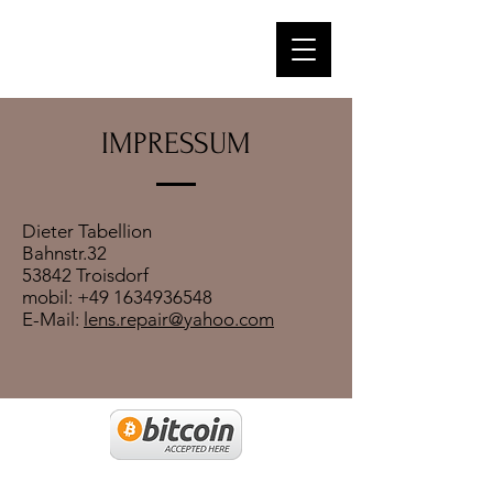
IMPRESSUM
Dieter Tabellion
Bahnstr.32
53842 Troisdorf
mobil:
+49 1634936548
E-Mail:
lens.repair@yahoo.com