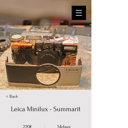
< Back
Leica Minilux - Summarit
220€
14days