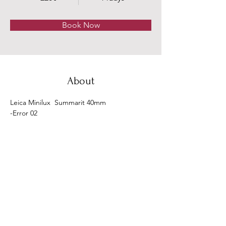
Book Now
About
Leica Minilux  Summarit 40mm
-Error 02
Austausch defektes Steuerkabel in der 
Objektiveinheit
Beseitigung Error 02
Previous
Next